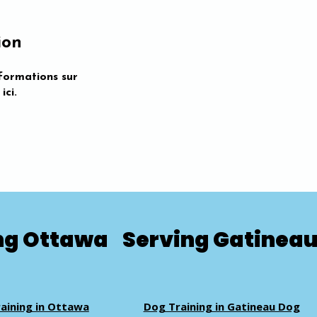
ion
formations sur
ici.
ng Ottawa
Serving Gatinea
aining in Ottawa
Dog Training in Gatineau Dog