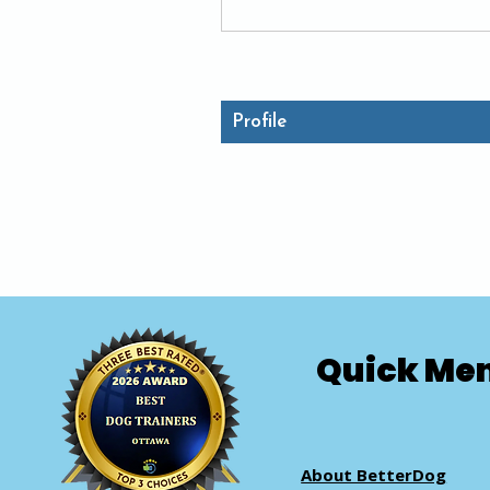
Profile
Quick Me
About BetterDog