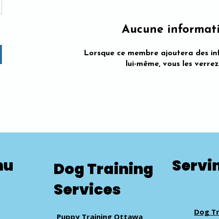
Aucune informat
Lorsque ce membre ajoutera des in
lui-même, vous les verrez 
nu
Servi
Dog Training
Services
Dog Tr
Puppy Training Ottawa