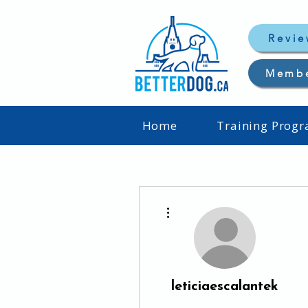
Revie
Memb
Home
Training Prog
Plus d'actions
leticiaescalantek