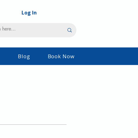
Log In
s
Blog
Book Now