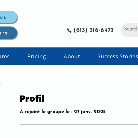
ws
(613) 316-6473
ers
rams
Pricing
About
Success Storie
Profil
A rejoint le groupe le : 27 janv. 2025