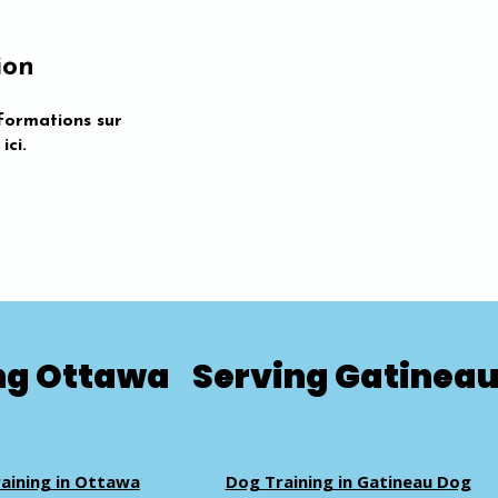
ion
formations sur
ici.
ng Ottawa
Serving Gatinea
aining in Ottawa
Dog Training in Gatineau Dog