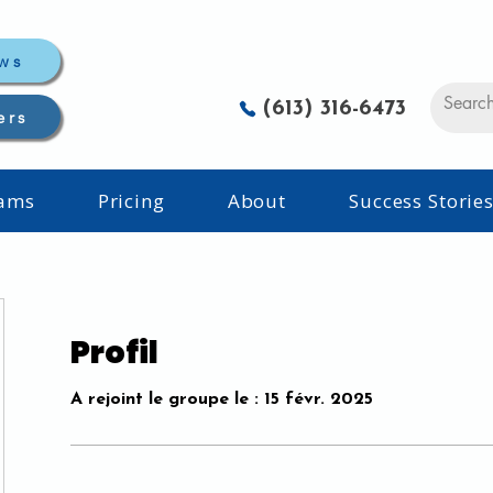
ws
(613) 316-6473
ers
rams
Pricing
About
Success Storie
Profil
A rejoint le groupe le : 15 févr. 2025