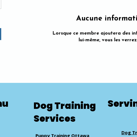
Aucune informat
Lorsque ce membre ajoutera des in
lui-même, vous les verrez 
nu
Servi
Dog Training
Services
Dog Tr
Puppy Training Ottawa