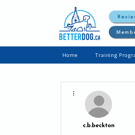
Revie
Memb
Home
Training Prog
Plus d'actions
c.b.beckton