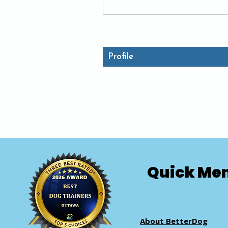
Profile
Quick Me
About BetterDog