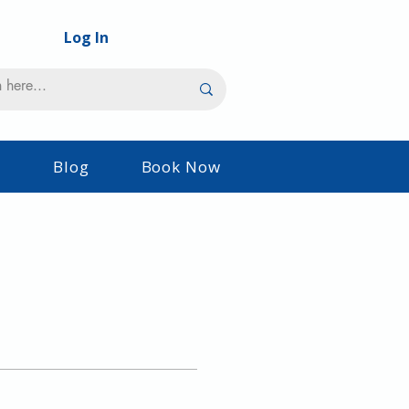
Log In
s
Blog
Book Now